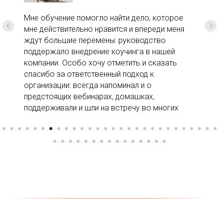
Мне обучение помогло найти дело, которое
мне действительно нравится и впереди меня
ждут большие перемены: руководство
поддержало внедрение коучинга в нашей
компании. Особо хочу отметить и сказать
спасибо за ответственный подход к
организации: всегда напоминал и о
предстоящих вебинарах, домашках,
поддерживали и шли на встречу во многих
вопросах. Знания, которые дают на обучении
— это не просто инструменты и техники, это
ключики к познанию себя. Спасибо большое!
Винокурова Елена
Бизнес-аналитик в IT, предприниматель